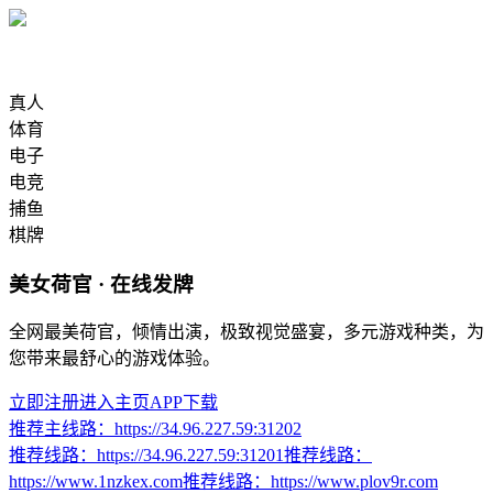
真人
体育
电子
电竞
捕鱼
棋牌
美女荷官 · 在线发牌
全网最美荷官，倾情出演，极致视觉盛宴，多元游戏种类，为
您带来最舒心的游戏体验。
立即注册
进入主页
APP下载
推荐主线路：
https://34.96.227.59:31202
推荐线路：
https://34.96.227.59:31201
推荐线路：
https://www.1nzkex.com
推荐线路：
https://www.plov9r.com