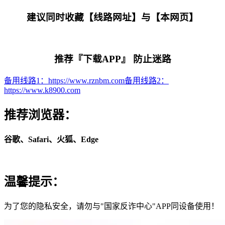
建议同时收藏【线路网址】与【本网页】
推荐『下载APP』 防止迷路
备用线路
1
：
https://www.rznbm.com
备用线路
2
：
https://www.k8900.com
推荐浏览器：
谷歌、Safari、火狐、Edge
温馨提示：
为了您的隐私安全，请勿与"国家反诈中心"APP同设备使用！