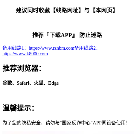
建议同时收藏【线路网址】与【本网页】
推荐『下载APP』 防止迷路
备用线路
1
：
https://www.rznbm.com
备用线路
2
：
https://www.k8900.com
推荐浏览器：
谷歌、Safari、火狐、Edge
温馨提示：
为了您的隐私安全，请勿与"国家反诈中心"APP同设备使用！