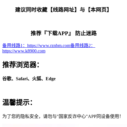
建议同时收藏【线路网址】与【本网页】
推荐『下载APP』 防止迷路
备用线路
1
：
https://www.rznbm.com
备用线路
2
：
https://www.k8900.com
推荐浏览器：
谷歌、Safari、火狐、Edge
温馨提示：
为了您的隐私安全，请勿与"国家反诈中心"APP同设备使用！