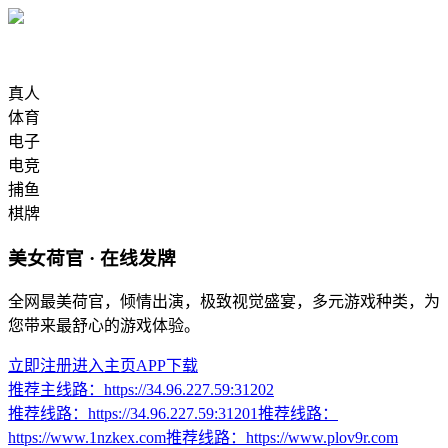
真人
体育
电子
电竞
捕鱼
棋牌
美女荷官 · 在线发牌
全网最美荷官，倾情出演，极致视觉盛宴，多元游戏种类，为
您带来最舒心的游戏体验。
立即注册
进入主页
APP下载
推荐主线路：
https://34.96.227.59:31202
推荐线路：
https://34.96.227.59:31201
推荐线路：
https://www.1nzkex.com
推荐线路：
https://www.plov9r.com